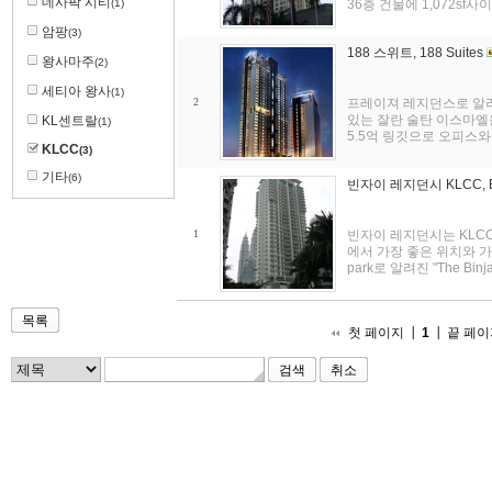
데사팍 시티
(1)
36층 건물에 1,072sf사이
암팡
(3)
188 스위트, 188 Suites
왕사마주
(2)
세티아 왕사
(1)
2
프레이져 레지던스로 알려
있는 잘란 술탄 이스마엘
KL센트랄
(1)
5.5억 링깃으로 오피스와 
KLCC
(3)
기타
(6)
빈자이 레지던시 KLCC, Bin
1
빈자이 레지던시는 KLC
에서 가장 좋은 위치와 가장 
park로 알려진 "The Bi
목록
첫 페이지
1
끝 페이
취소