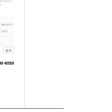
뜨리마 까시ㅎ
사
2011-07-17
 cash
..
쓰기