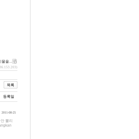
물을...
36.153.203)
목록
등록일
2011-08-25
릭사안 뽈리
ngkan