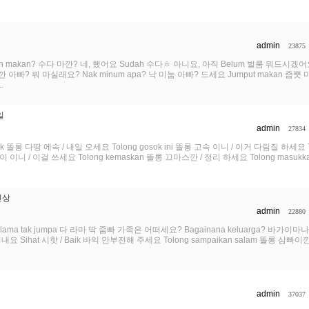
admin
23875
 makan? 수다 마깐? 네, 했어요 Sudah 수다ㅎ 아니요, 아직 Belum 벌룸 뭐드시겠어
마깐 아빠? 뭐 마실래요? Nak minum apa? 낙 미눔 아빠? 드세요 Jumput makan 즘뿟
.
일
admin
27834
esok 똘롱 다땅 에속 / 내일 오세요 Tolong gosok ini 똘롱 고속 이니 / 이거 다림질 하세요 T
빠까이 이니 / 이걸 쓰세요 Tolong kemaskan 똘롱 끄마스깐 / 정리 하세요 Tolong masuk
신상
admin
22880
ama tak jumpa 다 라마 딱 줌빠 가족은 어떠세요? Bagainana keluarga? 바가이
요 Sihat 시핫 / Baik 바익 안부전해 주세요 Tolong sampaikan salam 똘롱 삼빠이
admin
37037