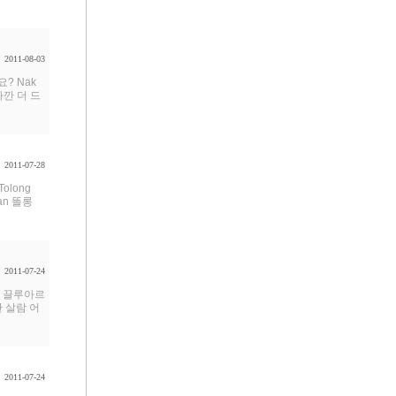
2011-08-03
요? Nak
 마깐 더 드
2011-07-28
olong
kan 똘롱
2011-07-24
마나 끌루아르
깐 살람 어
2011-07-24