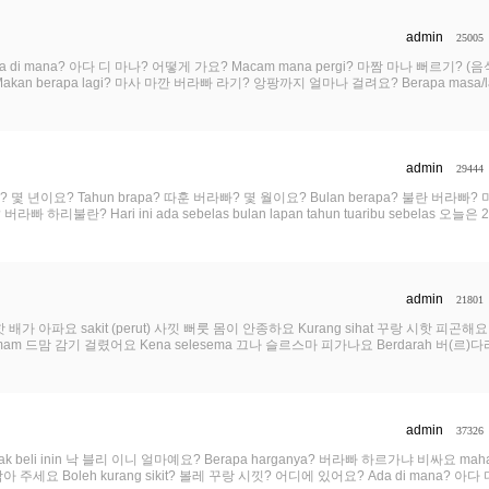
admin
25005
 di mana? 아다 디 마나? 어떻게 가요? Macam mana pergi? 마짬 마나 뻐르기? (
akan berapa lagi? 마사 마깐 버라빠 라기? 앙팡까지 얼마나 걸려요? Berapa masa/la
admin
29444
? 몇 년이요? Tahun brapa? 따훈 버라빠? 몇 월이요? Bulan berapa? 불란 버라빠
? 버라빠 하리불란? Hari ini ada sebelas bulan lapan tahun tuaribu sebelas 오늘은 
admin
21801
 배가 아파요 sakit (perut) 사낏 뻐룻 몸이 안종하요 Kurang sihat 꾸랑 시핫 피곤해요 L
m 드맘 감기 걸렸어요 Kena selesema 끄나 슬르스마 피가나요 Berdarah 버(르)다
admin
37326
beli inin 낙 블리 이니 얼마예요? Berapa harganya? 버라빠 하르가냐 비싸요 mah
아 주세요 Boleh kurang sikit? 볼레 꾸랑 시낏? 어디에 있어요? Ada di mana? 아다