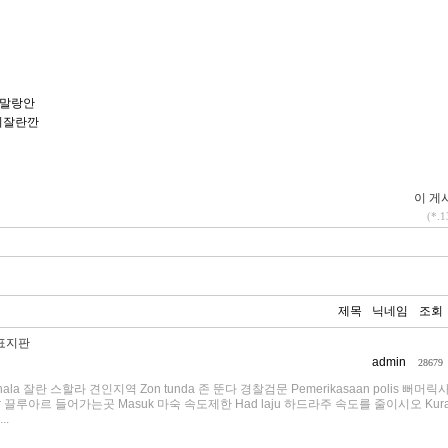
 끄말랑안
당 디잘란깐
이 게시
(*.1
제목
닉네임
조회
통표지판
admin
28679
hala 잘란 스할라 견인지역 Zon tunda 존 뚠다 경찰검문 Pemerikasaan polis 뻐머
r 끌루아르 들어가는곳 Masuk 마숙 속도제한 Had laju 하드라주 속도를 줄이시오 Kura
..