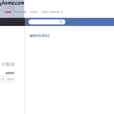
말레이어 배우기
admin
수 : 28679