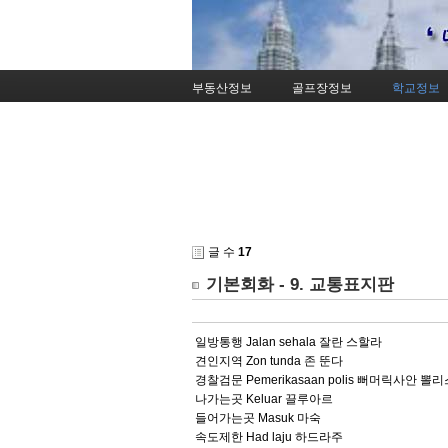
부동산정보
골프장정보
학교정보
글 수
17
기본회화 - 9. 교통표지판
일방통행 Jalan sehala 잘란 스할라
견인지역 Zon tunda 존 뚠다
경찰검문 Pemerikasaan polis 뻐머릭사안 뽈
나가는곳 Keluar 끌루아르
들어가는곳 Masuk 마숙
속도제한 Had laju 하드라주