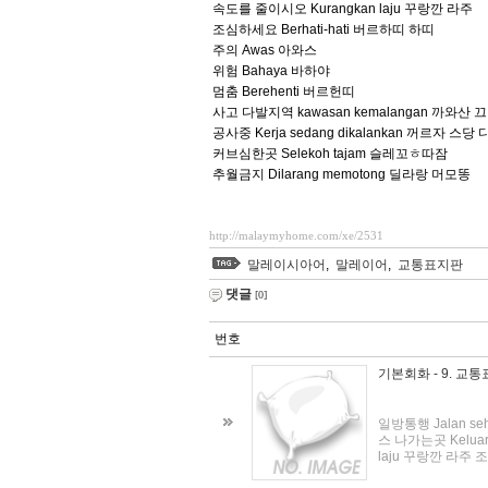
속도를 줄이시오 Kurangkan laju 꾸랑깐 라주
조심하세요 Berhati-hati 버르하띠 하띠
주의 Awas 아와스
위험 Bahaya 바하야
멈춤 Berehenti 버르헌띠
사고 다발지역 kawasan kemalangan 까와산
공사중 Kerja sedang dikalankan 꺼르자 스
커브심한곳 Selekoh tajam 슬레꼬ㅎ따잠
추월금지 Dilarang memotong 딜라랑 머모똥
http://malaymyhome.com/xe/2531
말레이시아어
,
말레이어
,
교통표지판
댓글
[0]
번호
기본회화 - 9. 교
일방통행 Jalan se
스 나가는곳 Kelua
laju 꾸랑깐 라주 조.