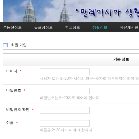
부동산정보
골프장정보
학교정보
생활정보
자유게시판
회원 가입
기본 정보
아이디
*
사용자 ID는 3~20자 사이의 영문+숫자로 이루어져야 하며 
비밀번호
*
비밀번호는 6~20자로 되어야 합니다.
비밀번호 확인
*
이름
*
이름은 2~20자 이내여야 합니다.