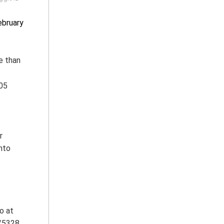
ebruary
e than
205
r
nto
o at
8/5328.