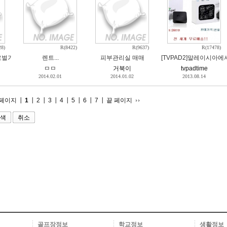
28)
R(8422)
R(9637)
R(17478)
업확장에 따라 아래와 같이 역량있는 인재를 구합니다.
로벌기자단 모집
렌트...
피부관리실 매매
[TVPAD2]말레이시아
ㅁㅁ
거북이
tvpadtime
2014.02.01
2014.01.02
2013.08.14
 페이지
1
2
3
4
5
6
7
끝 페이지
취소
골프장정보
학교정보
생활정보