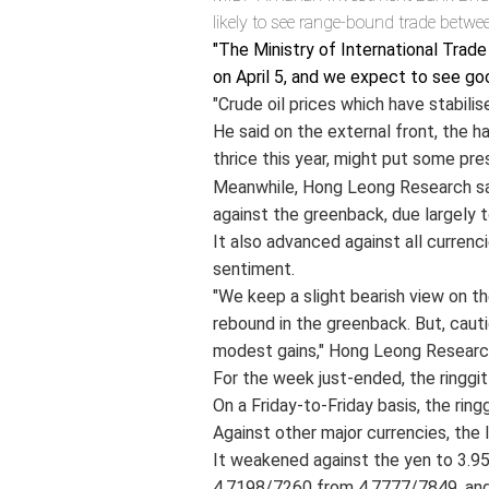
likely to see range-bound trade betw
"The Ministry of International Trade
on April 5, and we expect to see go
"Crude oil prices which have stabilis
He said on the external front, the h
thrice this year, might put some pr
Meanwhile, Hong Leong Research sa
against the greenback, due largely t
It also advanced against all currenc
sentiment.
"We keep a slight bearish view on the
rebound in the greenback. But, caut
modest gains," Hong Leong Research
For the week just-ended, the ringgi
On a Friday-to-Friday basis, the rin
Against other major currencies, the 
It weakened against the yen to 3.95
4.7198/7260 from 4.7777/7849, and 