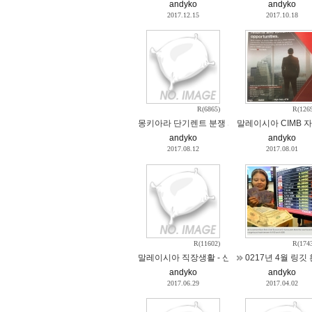
andyko
andyko
2017.12.15
2017.10.18
R(6865)
R(126
몽키아라 단기렌트 분쟁 파인즈 게스트하우스
말레이시아 CIMB 자
andyko
andyko
2017.08.12
2017.08.01
R(11602)
R(174
말레이시아 직장생활 - 신입직원의 고충 공감
0217년 4월 링깃
andyko
andyko
2017.06.29
2017.04.02