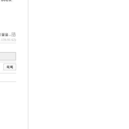
물을...
*.139.91.62)
목록
기 주의사항