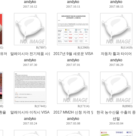
andyko
andyko
andyko
2017.10.12
2017.10.11
2017.08.15
92)
R(7897)
R(12969)
R(11419)
유저축예금 금리 prefered 계좌
말레이시아 전기제품 사용 참고
2017년 9월 새로운 VISA정책
자동차 휠과 타이어
andyko
andyko
andyko
2017.07.30
2017.07.01
2017.06.29
38)
R(17441)
R(17114)
R(8983)
 환율 변동 기사
말레이시아 이직시 VISA 비자 문제
2017 MM2H 신청 자격 및 조건 변경
한국 농수산물 수출의 
andyko
andyko
선일
2017.03.24
2017.03.08
2014.03.04