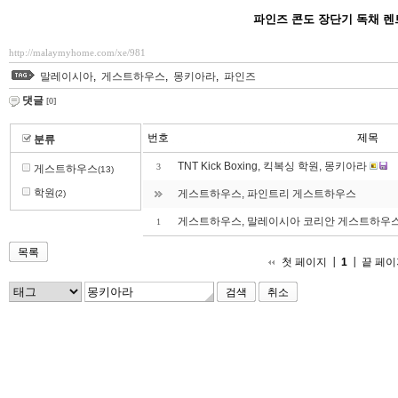
파인즈 콘도 장단기 독채 
http://malaymyhome.com/xe/981
말레이시아
,
게스트하우스
,
몽키아라
,
파인즈
댓글
[0]
번호
제목
분류
TNT Kick Boxing, 킥복싱 학원, 몽키아라
3
게스트하우스
(13)
학원
게스트하우스, 파인트리 게스트하우스
(2)
게스트하우스, 말레이시아 코리안 게스트하우
1
목록
첫 페이지
1
끝 페이
취소