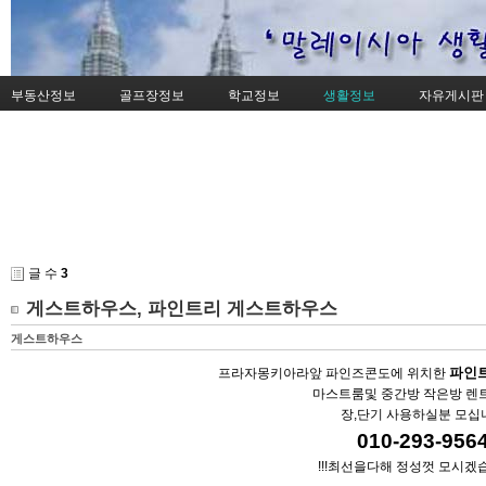
부동산정보
골프장정보
학교정보
생활정보
자유게시판
글 수
3
게스트하우스, 파인트리 게스트하우스
게스트하우스
파인
프라자몽키아라앞 파인즈콘도에 위치한
마스트룸및 중간방 작은방 렌
장,단기 사용하실분 모십
010-293-956
!!!최선을다해 정성껏 모시겠습