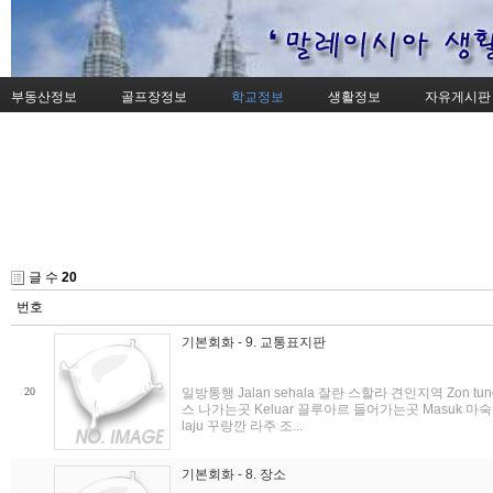
부동산정보
골프장정보
학교정보
생활정보
자유게시판
글 수
20
번호
기본회화 - 9. 교통표지판
20
일방통행 Jalan sehala 잘란 스할라 견인지역 Zon tu
스 나가는곳 Keluar 끌루아르 들어가는곳 Masuk 마숙 
laju 꾸랑깐 라주 조...
기본회화 - 8. 장소