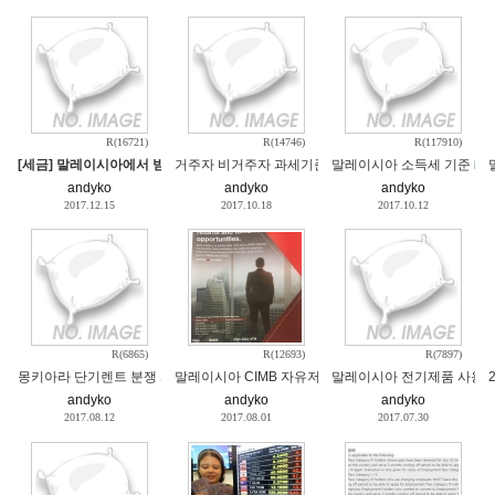
R(16721)
R(14746)
R(117910)
[세금] 말레이시아에서 받은 월급에 대한 26% 세금청구서의 원인과 해결방법
거주자 비거주자 과세기준
말레이시아 소득세 기준
andyko
andyko
andyko
2017.12.15
2017.10.18
2017.10.12
R(6865)
R(12693)
R(7897)
몽키아라 단기렌트 분쟁 파인즈 게스트하우스
말레이시아 CIMB 자유저축예금 금리 prefered 계좌
말레이시아 전기제품 사용 
andyko
andyko
andyko
2017.08.12
2017.08.01
2017.07.30