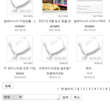
R(11604)
R(17440)
R(17443)
말레이시아 직장생활 - 신입직원의 고충 공감
0217년 4월 링깃 환율 변동 기사
말레이시아 이직시 VISA 비
andyko
andyko
andyko
2017.06.29
2017.04.02
2017.03.24
R(15381)
R(8629)
R(8422)
IT, 엔지니어링 전문 기업 MK Tech에서 사업확장에 따라 아래와 같이 역량있는 인
프랜차이즈방송 글로벌기자단 모집
렌트...
simon
프랜차이즈tv
ㅁㅁ
2014.03.03
2014.02.15
2014.02.01
목록
첫 페이지
1
2
3
4
5
6
취소