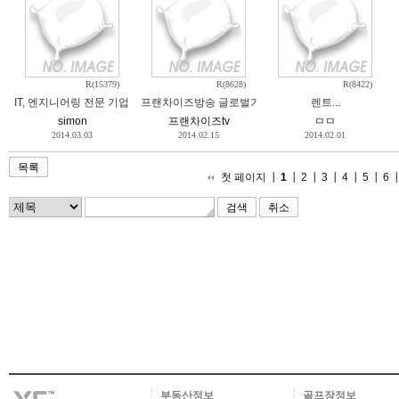
R(15379)
R(8628)
R(8422)
IT, 엔지니어링 전문 기업 MK Tech에서 사업확장에 따라 아래와 같이 역량있는 인
프랜차이즈방송 글로벌기자단 모집
렌트...
simon
프랜차이즈tv
ㅁㅁ
2014.03.03
2014.02.15
2014.02.01
목록
첫 페이지
1
2
3
4
5
6
취소
부동산정보
골프장정보