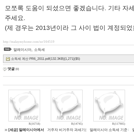
모쪼록 도움이 되셨으면 좋겠습니다. 기타 자
주세요.
(제 경우는 2013년이라 그 사이 법이 계정되었
http://malaymyhome.com/xe/164519
말레이시아
,
소득세
소득세 계산 PR6_2011.pdf(132.3KB)[1,271]($5)
댓글
[0]
R(16718)
R(14745)
R(117905)
[세금] 말레이시아에서 받은 월급에 대한 26% 세금청구서의 원인과 해결방법
거주자 비거주자 과세기준
말레이시아 소득세 기준