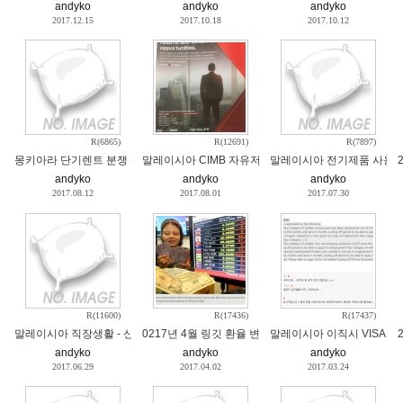
andyko
andyko
andyko
2017.12.15
2017.10.18
2017.10.12
R(6865)
R(12691)
R(7897)
몽키아라 단기렌트 분쟁 파인즈 게스트하우스
말레이시아 CIMB 자유저축예금 금리 prefered 계좌
말레이시아 전기제품 사용 
andyko
andyko
andyko
2017.08.12
2017.08.01
2017.07.30
R(11600)
R(17436)
R(17437)
말레이시아 직장생활 - 신입직원의 고충 공감
0217년 4월 링깃 환율 변동 기사
말레이시아 이직시 VISA 비
andyko
andyko
andyko
2017.06.29
2017.04.02
2017.03.24