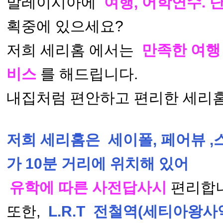
말레이시아에
여행, 어학연수. 
획중에 있으세요?
저희 세리홈 에서는
만족한 여행
비스
를 해드립니다.
내집처럼 편안하고 편리한 세리
저희 세리홈은 세이폴, 페어뷰 
가 10분 거리에 위치해 있어
유학에 따른 사전답사시
편리합
또한,
L.R.T 전철역(세티아왕사